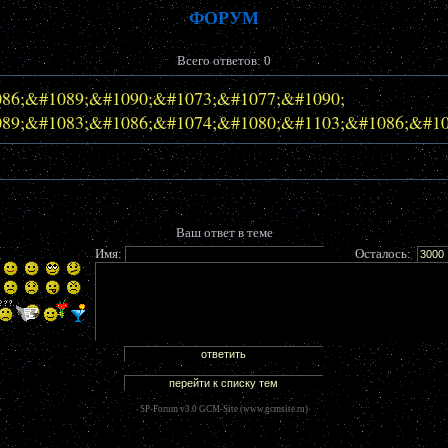
ФОРУМ
Всего ответов: 0
86;&#1089;&#1090;&#1073;&#1077;&#1090;
89;&#1083;&#1086;&#1074;&#1080;&#1103;&#1086;&#1
Ваш ответ в теме
Имя:
Осталось:
SP-Forum v3.0 GCM-Site (
www.gcmsite.ru
)