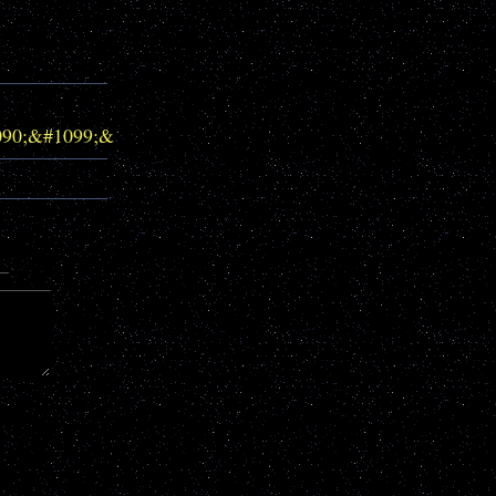
090;&#1099;&