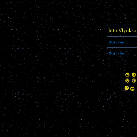
http://lynk
Вся тема
:
1
Вся тема
:
1