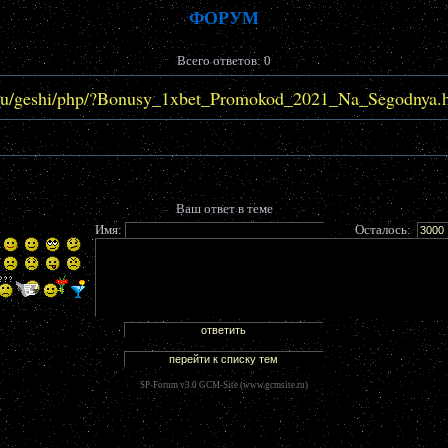
ФОРУМ
Всего ответов: 0
s.ru/geshi/php/?Bonusy_1xbet_Promokod_2021_Na_Segodnya.
Ваш ответ в теме
Имя:
Осталось:
SP-Forum v3.0 GCM-Site (
www.gcmsite.ru
)