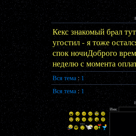
Кекс знакомый бpал ту
угостил - я тоже остался
спок ночиДоброго време
неделю с момента оплат
Вся тема
:
1
Вся тема
:
1
В
Имя: