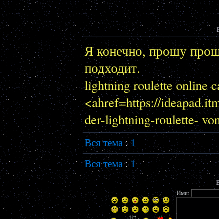
Я конечно, прошу проще
подходит.
lightning roulette online c
<ahref=https://ideapad.itm
der-lightning-roulette- von
Вся тема
:
1
Вся тема
:
1
В
Имя: