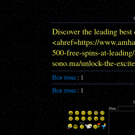
Discover the leading best 
<ahref=https://www.amhal
500-free-spins-at-leading
sono.ma/unlock-the-excit
Вся тема
: 1
Вся тема
: 1
В
Имя: