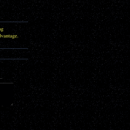
ng
dvantage.