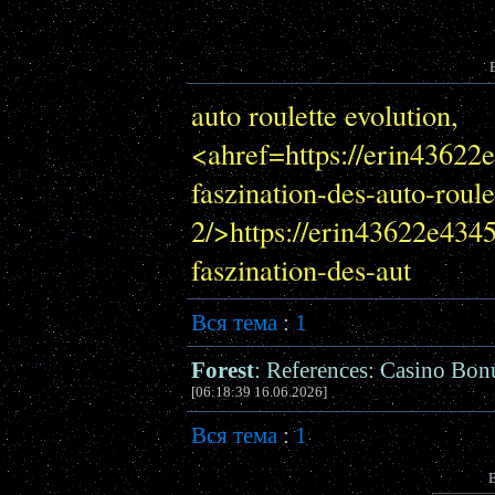
auto roulette evolution,
<ahref=https://erin4362
faszination-des-auto-roulet
2/>https://erin43622e43
faszination-des-aut
Вся тема
:
1
Forest
: References: Casino Bo
[06:18:39 16.06.2026]
Вся тема
:
1
В